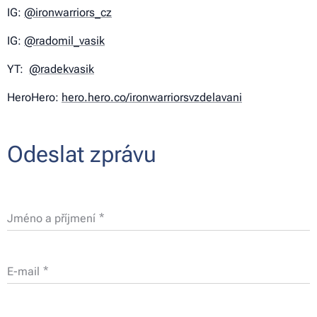
IG:
@ironwarriors_cz
IG:
@radomil_vasik
YT:
@radekvasik
HeroHero:
hero.hero.co/ironwarriorsvzdelavani
Odeslat zprávu
Jméno a příjmení
E-mail